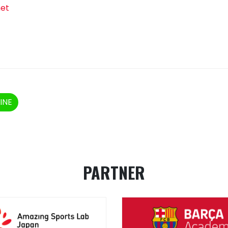
net
t
INE
PARTNER