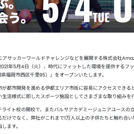
サッカーワールドチャレンジなどを展開する株式会社Amazing S
2021年5月4日（火）、時代にフィットした環境を提供するフ
 福岡県福岡市西区千里95）」をオープンいたします。
市が都市開発を進める伊都エリア市街に容易にアクセスできる
い生活様式に即したスポーツ施設としてさまざまな取り組みを
テライト校の開校で、またバルサアカデミージュニアユースの
るだけでなく、弊社がこれまで1万人以上の子供たちと触れ合い
指します。